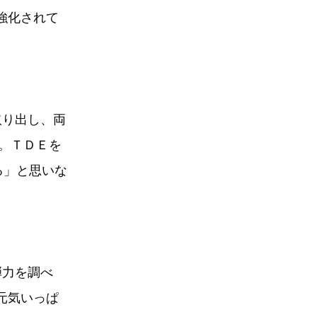
強化されて
取り出し、両
す。ＴＤＥを
る」と思いな
弾力を調べ
元気いっぱ