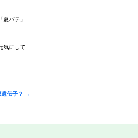
「夏バテ」
元気にして
想遺伝子？
→