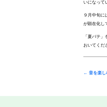
いになって
９月中旬に
が顕在化し
「夏バテ」
おいてくだ
←
音を楽し