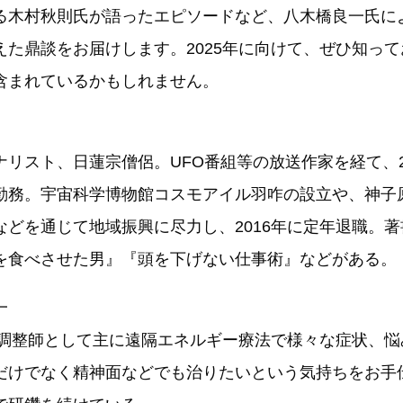
る木村秋則氏が語ったエピソードなど、八木橋良一氏に
えた鼎談をお届けします。2025年に向けて、ぜひ知っ
含まれているかもしれません。
ナリスト、日蓮宗僧侶。UFO番組等の放送作家を経て、
勤務。宇宙科学博物館コスモアイル羽咋の設立や、神子
などを通じて地域振興に尽力し、2016年に定年退職。
を食べさせた男』『頭を下げない仕事術』などがある。
一
より調整師として主に遠隔エネルギー療法で様々な症状、
だけでなく精神面などでも治りたいという気持ちをお手