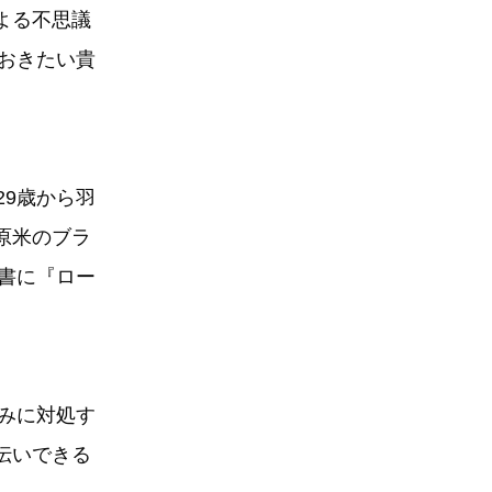
よる不思議
ておきたい貴
29歳から羽
原米のブラ
著書に『ロー
悩みに対処す
伝いできる