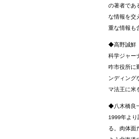
の著者であ
な情報を交
重な情報も
◆高野誠鮮
科学ジャー
咋市役所に
ンディング
マ法王に米
◆八木橋良
1999年
る。肉体面