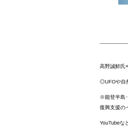
高野誠鮮氏
◎UFOや
※能登半島
復興支援の
YouTub