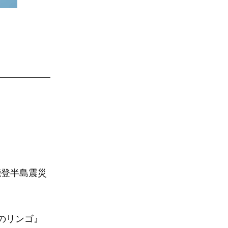
能登半島震災
。
跡のリンゴ』