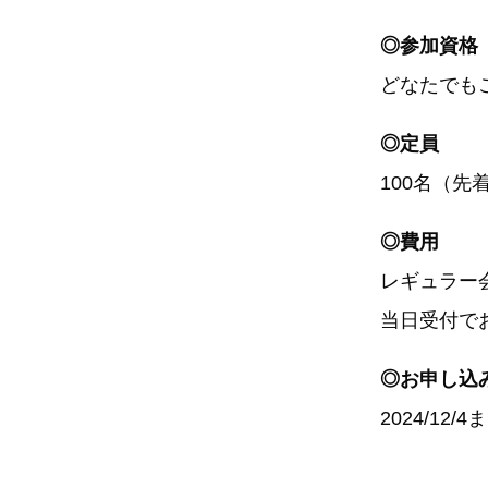
◎参加資格
どなたでも
◎定員
100名（先
◎費用
レギュラー会
当日受付で
◎お申し込
2024/12