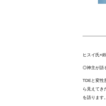
ヒスイ氏×
◎神主が語
TDEと変
ら見えてき
を語ります