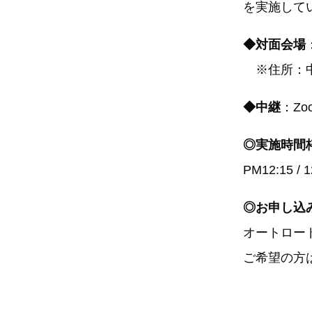
を実施して
◆対面会場
※住所：中野
◆中継
：Z
◎実施時間
PM12:15 / 12
◎お申し込
オートロー
ご希望の方は