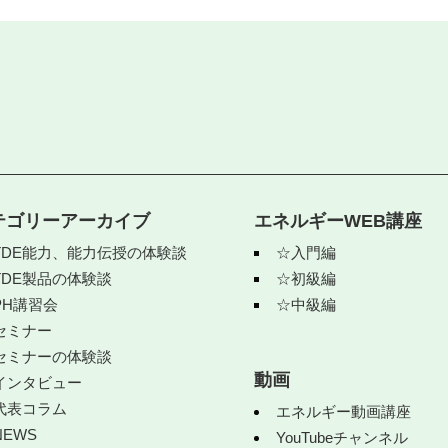
テゴリーアーカイブ
エネルギーWEB講座
TDE能力、能力伝授の体験談
☆入門編
TDE製品の体験談
☆初級編
PH講習会
☆中級編
セミナー
セミナーの体験談
動画
インタビュー
代表コラム
エネルギー動画講座
NEWS
YouTubeチャンネル