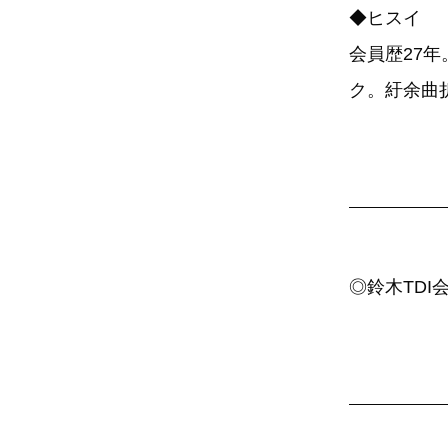
◆ヒスイ
会員歴27
ク。紆余曲
◎鈴木TDI