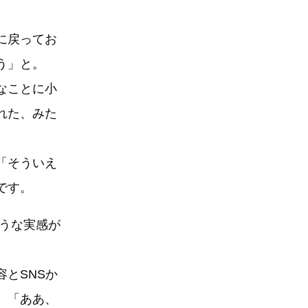
に戻ってお
う」と。
なことに小
れた、みた
「そういえ
です。
ような実感が
とSNSか
、「ああ、