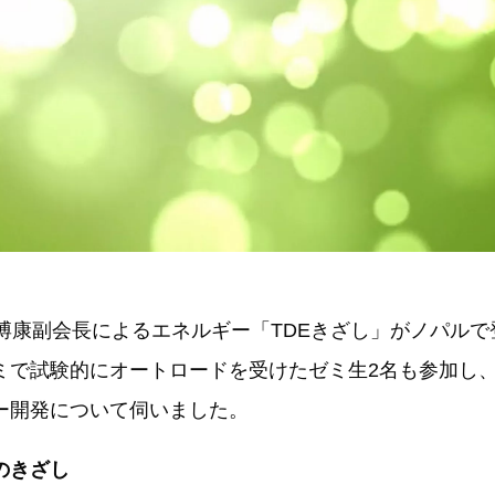
井博康副会長によるエネルギー「TDEきざし」がノパルで
ミで試験的にオートロードを受けたゼミ生2名も参加し
ー開発について伺いました。
のきざし