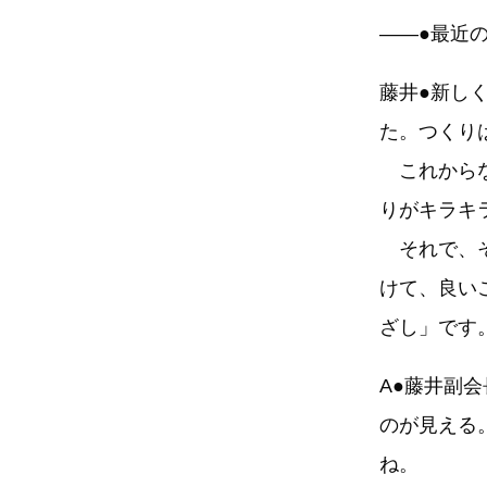
――●最近
藤井●新し
た。つくり
これからな
りがキラキ
それで、そ
けて、良い
ざし」です
A●藤井副
のが見える
ね。