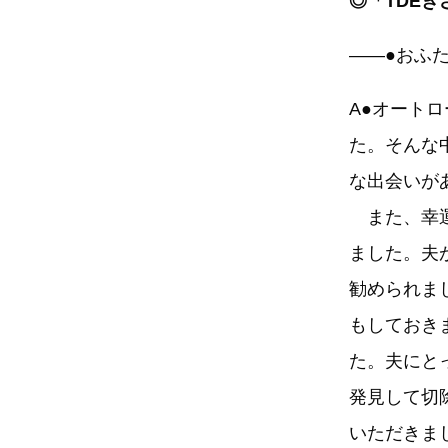
◎「TDE
――●おふ
A●オート
た。そんな
な出会いが
また、幸運
ました。夫
勧められま
もしておき
た。夫にと
発見して切
いただきま