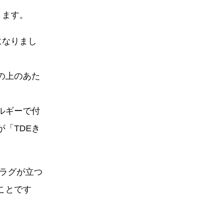
きます。
になりまし
の上のあた
ルギーで付
「TDEき
フラグが立つ
ことです