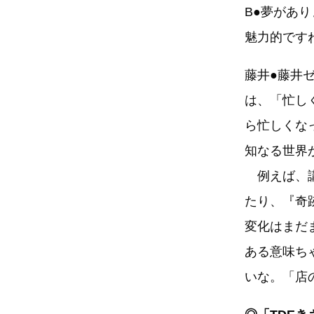
B●夢があ
魅力的です
藤井●藤井
は、「忙し
ら忙しくな
知なる世界
例えば、講
たり、『奇
変化はまだ
ある意味ち
いな。「店