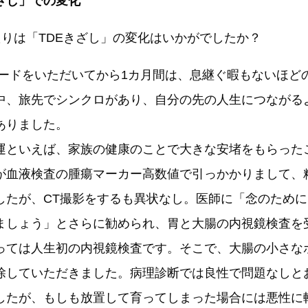
きざし」での変化
たりは「TDEきざし」の変化はいかがでしたか？
ロードをいただいてから1カ月間は、息継ぐ暇もないほど
中、旅先でシンクロがあり、自分の先の人生につながる
ありました。
といえば、家族の健康のことで大きな安堵をもらった
が血液検査の腫瘍マーカー高数値で引っかかりまして、
したが、CT撮影をするも異状なし。医師に「念のため
ましょう」とさらに勧められ、胃と大腸の内視鏡検査を
っては人生初の内視鏡検査です。そこで、大腸の小さな
除していただきました。病理診断では良性で問題なしと
したが、もしも放置して育ってしまった場合には悪性に