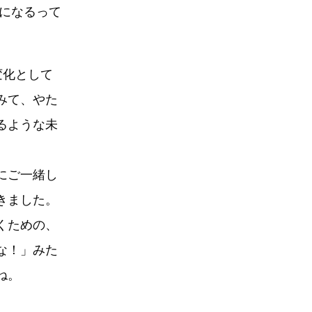
うになるって
変化として
みて、やた
るような未
にご一緒し
きました。
くための、
な！」みた
ね。