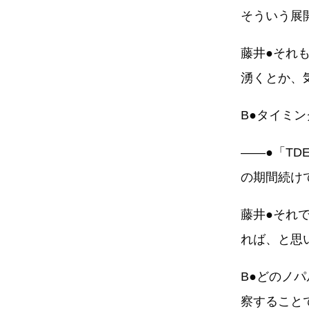
そういう展
藤井●それ
湧くとか、
B●タイミ
――●「T
の期間続け
藤井●それ
れば、と思
B●どのノ
察すること