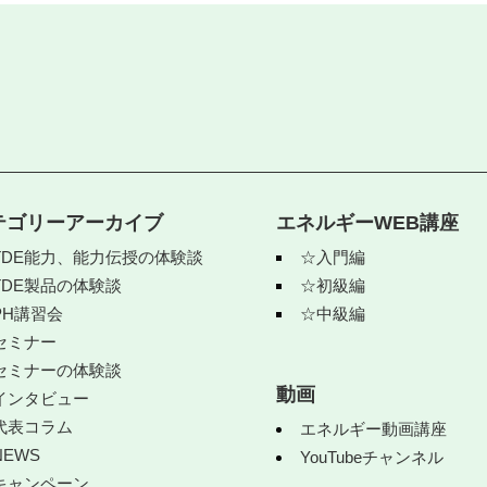
テゴリーアーカイブ
エネルギーWEB講座
TDE能力、能力伝授の体験談
☆入門編
TDE製品の体験談
☆初級編
PH講習会
☆中級編
セミナー
セミナーの体験談
動画
インタビュー
代表コラム
エネルギー動画講座
NEWS
YouTubeチャンネル
キャンペーン