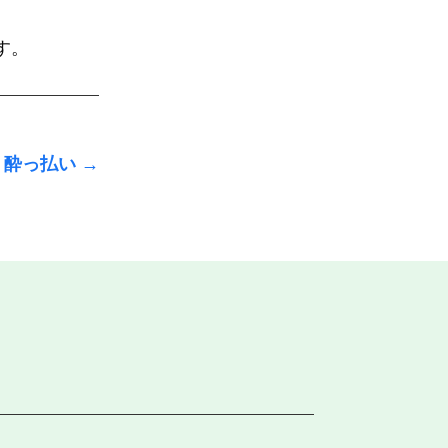
す。
酔っ払い
→