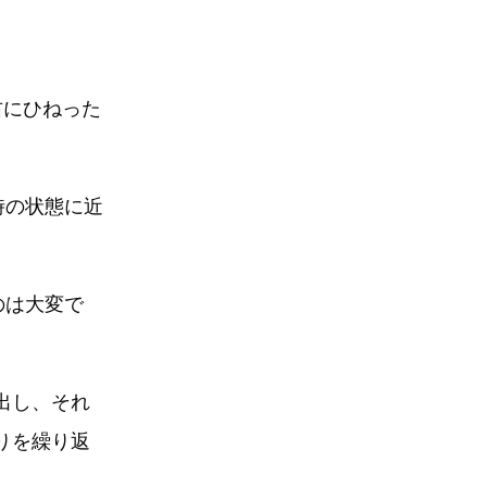
。
右にひねった
時の状態に近
のは大変で
出し、それ
りを繰り返