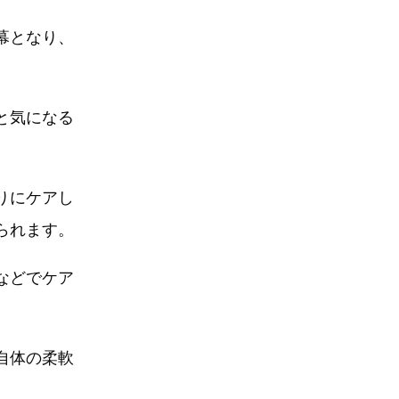
幕となり、
と気になる
りにケアし
られます。
などでケア
自体の柔軟