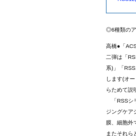
◎6種類の
高橋●「A
二弾は「RSS
系)」「RS
します(オ
らためて説
「RSSシリ
ジングケア
膜、細胞外
またそれら