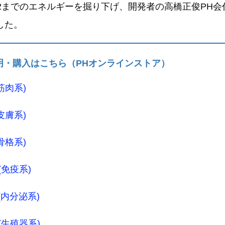
12までのエネルギーを掘り下げ、開発者の高橋正俊PH会
した。
明・購入はこちら（PHオンラインストア）
(筋肉系)
(皮膚系)
(骨格系)
0(免疫系)
1(内分泌系)
2(生殖器系)